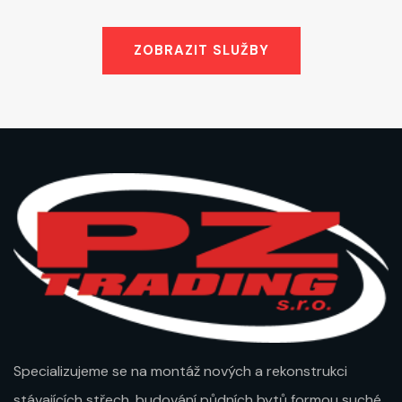
ZOBRAZIT SLUŽBY
Specializujeme se na montáž nových a rekonstrukci
stávajících střech, budování půdních bytů formou suché