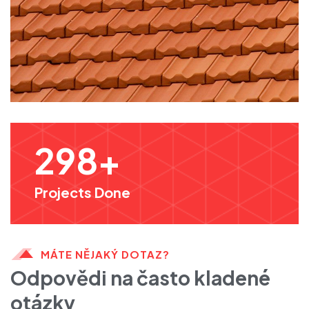
298
+
Projects Done
MÁTE NĚJAKÝ DOTAZ?
Odpovědi na často kladené
otázky