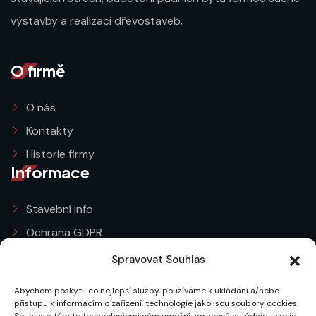
výstavby a realizaci dřevostaveb.
O firmě
O nás
Kontakty
Historie firmy
Informace
Stavební info
Ochrana GDPR
Obchodní podmínky
Spravovat Souhlas
Zásady cookies (EU)
Abychom poskytli co nejlepší služby, používáme k ukládání a/nebo
Služby
přístupu k informacím o zařízení, technologie jako jsou soubory cookies.