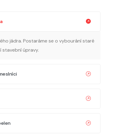
ra
ého jádra. Postaráme se o vybourání staré
 stavební úpravy.
meslníci
pelen