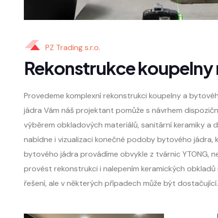
PZ Trading s.r.o.
Rekonstrukce koupelny n
Provedeme komplexní rekonstrukci koupelny a bytového
jádra Vám náš projektant pomůže s návrhem dispoziční
výběrem obkladových materiálů, sanitární keramiky a 
nabídne i vizualizaci konečné podoby bytového jádra,
bytového jádra provádíme obvykle z tvárnic YTONG, ne
provést rekonstrukci i nalepením keramických obkladů na
řešení, ale v některých případech může být dostačující.