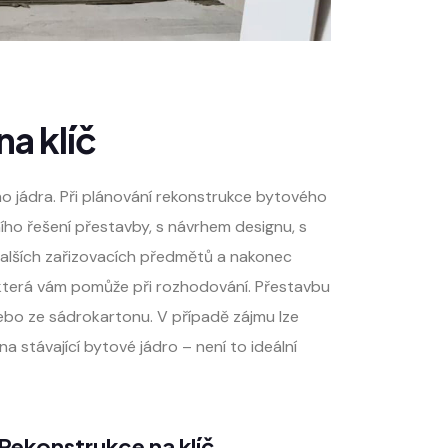
a klíč
 jádra. Při plánování rekonstrukce bytového
ho řešení přestavby, s návrhem designu, s
dalších zařizovacích předmětů a nakonec
 která vám pomůže při rozhodování. Přestavbu
bo ze sádrokartonu. V případě zájmu lze
 stávající bytové jádro – není to ideální
Rekonstrukce na klíč