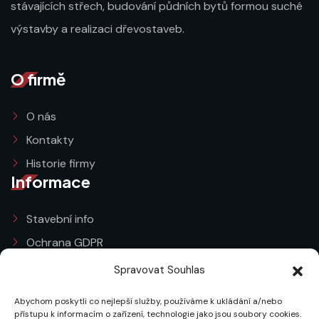
stávajících střech, budování půdních bytů formou suché
výstavby a realizaci dřevostaveb.
O firmě
O nás
Kontakty
Historie firmy
Informace
Stavební info
Ochrana GDPR
Obchodní podmínky
Spravovat Souhlas
Zásady cookies (EU)
Abychom poskytli co nejlepší služby, používáme k ukládání a/nebo
Služby
přístupu k informacím o zařízení, technologie jako jsou soubory cookies.