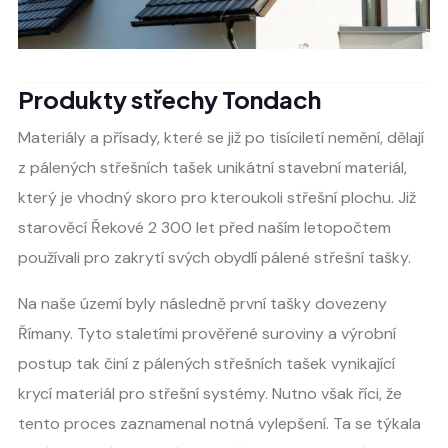
Produkty střechy Tondach
Materiály a přísady, které se již po tisíciletí nemění, dělají
z pálených střešních tašek unikátní stavební materiál,
který je vhodný skoro pro kteroukoli střešní plochu. Již
starověcí Řekové 2 300 let před naším letopočtem
používali pro zakrytí svých obydlí pálené střešní tašky.
Na naše území byly následně první tašky dovezeny
Římany. Tyto staletími prověřené suroviny a výrobní
postup tak činí z pálených střešních tašek vynikající
krycí materiál pro střešní systémy. Nutno však říci, že
tento proces zaznamenal notná vylepšení. Ta se týkala