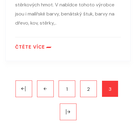
stěrkových hmot. V nabídce tohoto výrobce
jsou i malířské barvy, benátský štuk, barvy na
dřevo, kov, stěrky,..
ČTĚTE VÍCE
1
2
3