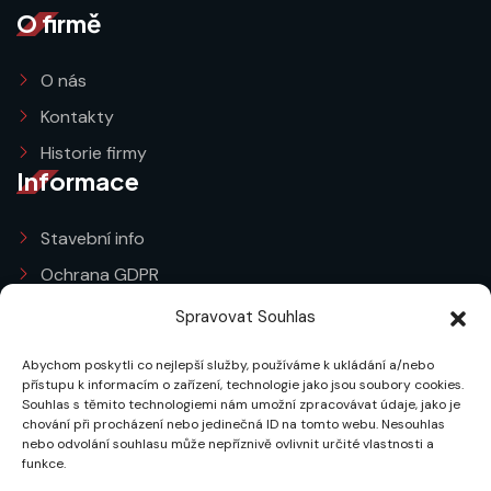
O firmě
O nás
Kontakty
Historie firmy
Informace
Stavební info
Ochrana GDPR
Obchodní podmínky
Spravovat Souhlas
Zásady cookies (EU)
Abychom poskytli co nejlepší služby, používáme k ukládání a/nebo
Služby
přístupu k informacím o zařízení, technologie jako jsou soubory cookies.
Souhlas s těmito technologiemi nám umožní zpracovávat údaje, jako je
chování při procházení nebo jedinečná ID na tomto webu. Nesouhlas
Stavba střechy
nebo odvolání souhlasu může nepříznivě ovlivnit určité vlastnosti a
funkce.
Oprava střechy